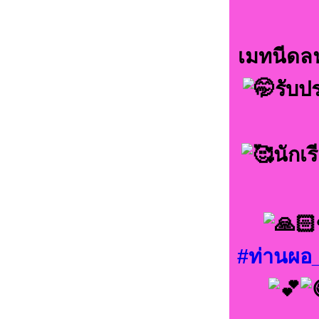
เมทนีดลฟ
รับป
นักเ
#ท่านผอ