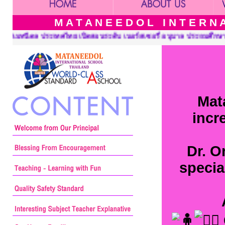
M A T A N E E D O L I N T E R N A 
อร์สเซอรี่ อนุบาล ประถมศึกษาและมัธยมศึกษา ::: Mataneedol Intern
Mat
incr
Dr. O
specia