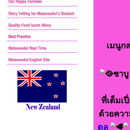
เมนูก
ชาบู
ที่เต็ม
ด้วยควา
ดล