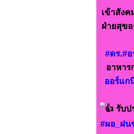
เข้าสัง
ฝ่ายสุข
#ดร
.
#อ
อาหารก
ออร์แกน
รับป
#ผอ_ฝน