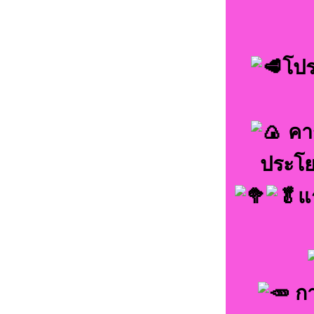
โปร
คาร
ประโย
แ
กา