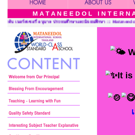
M A T A N E E D O L I N T E R N A 
ษาและมัธยมศึกษา ::: Mataneedol International School Thailand, Pr
We
It i