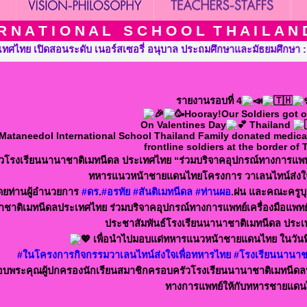
 N A T I O N A L S C H O O L T H A I L A N D T
ถมศึกษาและมัธยมศึกษา ::: Mataneedol International School Thaila
รายงานรอบที่ 4
Hooray!Our Soldiers got ou
On Valentines Day
Thailand
taneedol International School Thailand Family donated medical 
frontline soldiers at the border of
โรงเรียนนานาชาติเมทนีดล ประเทศไทย “ร่วมบริจาคอุปกรณ์ทางการแพทย์ ส
ทหารแนวหน้าชายแดนไทยโครงการ วาเลนไทน์ส่งใจ
ยท่านผู้อำนวยการ
#ดร
.
#อรทัย
#สันติเมทนีดล
#ท่านผอ
.ฝน และคณะครูบุ
ชาติเมทนีดลประเทศไทย ร่วมบริจาคอุปกรณ์ทางการแพทย์เครื่องมือแพทย์ สิ
ประชาสัมพันธ์โรงเรียนนานาชาติเมทนีดล ประ
เพื่อนำไปมอบแด่ทหารแนวหน้าชายแดนไทย ในวันที่ 
#ในโครงการกิจกรรมวาเลนไทน์ส่งใจเพื่อทหารไทย
#โรงเรียนนานาช
บพระคุณผู้ปกครองนักเรียนสมาชิกครอบครัวโรงเรียนนานาชาติเมทนีดลประ
ทางการแพทย์ให้กับทหารชายแดน