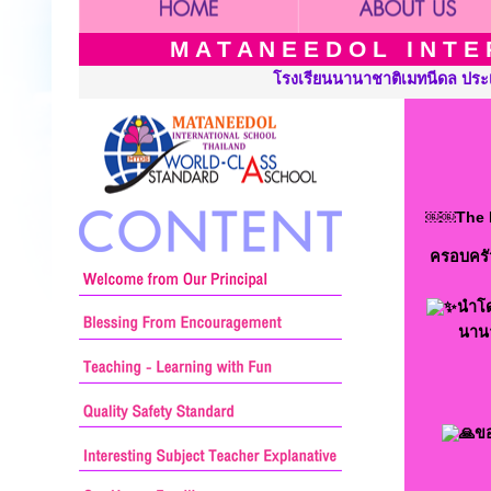
M A T A N E E D O L I N T E R
นนานาชาติเมทนีดล ประเทศไทย เปิดสอนระดับ เนอร์สเซอรี่ อนุบาล ประ
￼￼The Ma
ครอบครัว
นำโด
นานา
ขอ