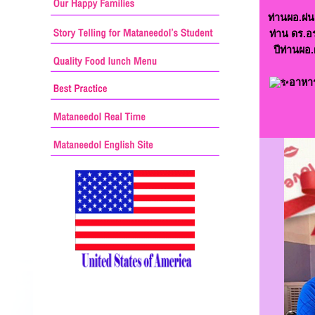
ท่านผอ.ฝน
ท่าน ดร.อ
ปีท่านผอ
อาหาร