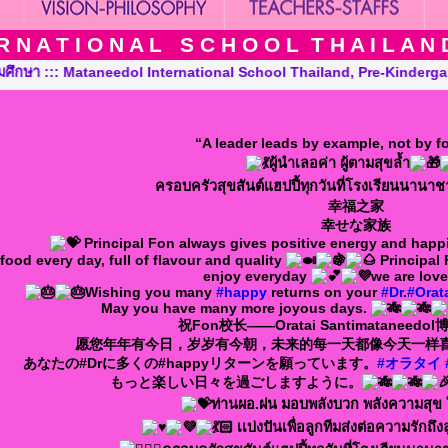
 N A T I O N A L S C H O O L T H A I L A N D T
iland, Pre-Kindergarten, Kindergarten and Grade in Khon Kaen Th
“A leader leads by example, not by f
ผู้นำเลอค่า ผู้ตามสุขล้ำ
ครอบครัวสุขสันต์แฮปปี้ทุกวันที่โรงเรียนนานาช
幸福之家
幸せな家族
Principal Fon always gives positive energy and happ
food every day, full of flavour and quality
Principal 
enjoy everyday
we are lov
Wishing you many
#happy
returns on your
#Dr
.
#Orat
May you have many more joyous days.
祝Fon校长——Oratai Santimataneed
愿您年年有今日，岁岁有今朝，未来的每一天都像今天一样
あなたの#Drに多くの#happyリターンを願っています。
#オラタイ
もっと楽しい日々を過ごしますように。
ท่านผอ.ฝน มอบพลังบวก พลังความสุข ใ
เเบ่งปันเพื่อลูกทีมส่งต่อความรักถึง