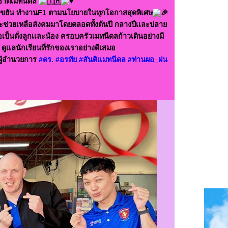
าชาติเมทนีดล
 คนขยัน ทำงานF1 ตามนโยบายในทุกโอกาสสุดพิเศษ
ละช่วยเหลือสังคมมาโดยตลอดทั้งต้นปี กลางปีเเละปลาย
ป็นดั่งลูกเเละน้อง ครอบครัวเมทนีดลก้าวเดินอย่างมี
ดูเเลนักเรียนที่รักของเราอย่างดีเสมอ
ู้อำนวยการ
#ดร
.
#อรทัย
#สันติเเมทนีดล
#ท่านผอ_ฝน