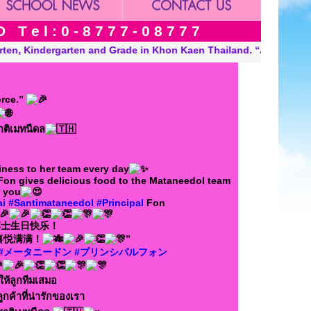
 e l : 0 - 8 7 7 7 - 0 8 7 7 7
ailand. “A Modern, Environmentally Conscious School Internationa
orce.”
าติเมทนีดล
iness to her team every day
Fon gives delicious food to the Mataneedol team
e you
ai
#Santimataneedol
#Principal
Fon
ol博士生日快乐！
喜悦满满！
”
#メータニードン
#プリンシパルフォン
ห้ลูกทีมเสมอ
ลูกค้าที่น่ารักของเรา