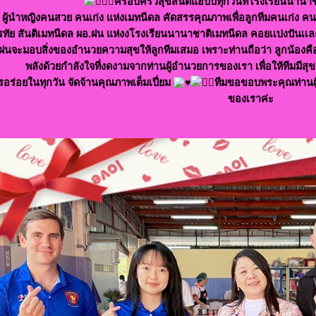
ครอบครัวสุขสันต์แฮปปี้ทุกวันที่โรงเรียนนาน
 ผู้นำหญิงคนสวย คนเก่ง แห่งเมทนีดล คัดสรรคุณภาพเพื่อลูกทีมคนเก่ง
รทัย สันติเมทนีดล ผอ.ฝน แห่งงโรงเรียนนานาชาติเมทนีดล คอยเเบ่งปันเเ
.ฝนจะมอบสิ่งของอำนวยความสุขให้ลูกทีมเสมอ เพราะท่านถือว่า ลูกน้องคือเ
พลังด้วยกำลังใจที่งดงามจากท่านผู้อำนวยการของเรา เพื่อให้ทีมมีสุข 
อร่อยในทุกวัน จัดจ้านคุณภาพเต็มเปี่ยม
ทีมขอขอบพระคุณท่านผ
ของเราค่ะ