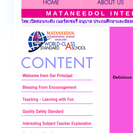
M A T A N E E D O L I N T E R
ประถมศึกษาและมัธยมศึกษา ::: Mataneedol International School Tha
Delicious 