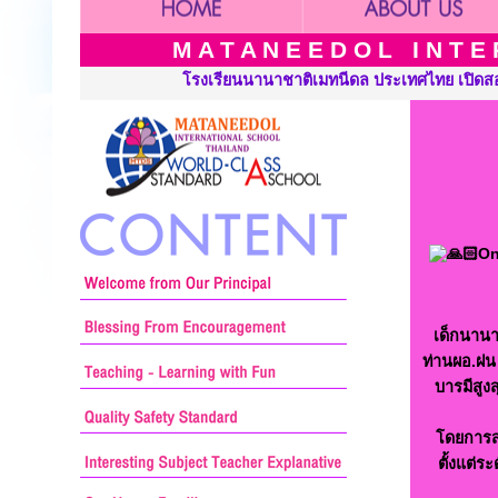
M A T A N E E D O L I N T E R
ะเทศไทย เปิดสอนระดับ เนอร์สเซอรี่ อนุบาล ประถมศึกษาและมัธยมศึกษา
On
เด็กนานา
ท่านผอ.ฝน 
บารมีสูงส
โดยการส
ตั้งแต่