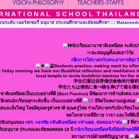
 N A T I O N A L S C H O O L T H A I L A N D T
 ::: Mataneedol International School Thailand, Pre-Kindergarten
นักเรียนนานาชาติเมทนีดล ระดับ
￼สะสมบุญตั้งแต่เยาว์วัย
#ฝึกการใส่บาตรกับพระอาจารย์ทุกวั
Students practice, making merit by offe
 friday morning we have our Buddhist reflection and meditation t
local temple to recite buddhist mantras for the 
学生们通过供养僧侣食物来行善积
学生たちは僧侶に食べ物を捧げて徳を積
ชาติเมทนีดลเป็นแบบอย่างที่ดี (Best Practice) มีพัฒนาการด้านสังคม แ
ฝึกฝนนักเรียนทุกระดับชั้น เป็นแบบอย่างที่ดี
มีจิตใจงดงามอยู่เสมอ
ุดและยิ่งใหญ่ โดยมีคุณครูต่างชาติ คุณครูไทย ร่วมใส่บาตรกับนักเรียนในทุ
พลโลกสากลที่มีกาย วาจา และใจที่ดีเยี
นับสนุนของ
#ดร
.
#อรทัย
#สันติเมทนีดล
#ท่านผอ_ฝนของเราค่ะ
ที่ท
ระดับอนุบาล ประถมและมัธยมตลอด 18 ปี
#นักเรียนเมทนีดลจึงมีอัตลักษณ์ท
สถานการณ์ด้วยสติปัญญาสาธุ