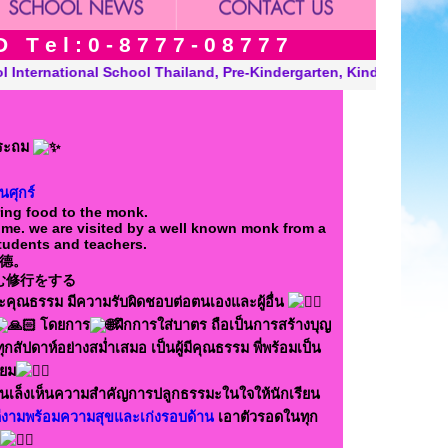
 e l : 0 - 8 7 7 7 - 0 8 7 7 7
, Kindergarten and Grade in Khon Kaen Thailand. “A Modern, Envi
ประถม
นศุกร์
ring food to the monk.
ime. we are visited by a well known monk from a
students and teachers.
德。
む修行をする
ละคุณธรรม มีความรับผิดชอบต่อตนเองและผู้อื่น
โดยการ
ฝึกการใส่บาตร ถือเป็นการสร้างบุญ
กสัปดาห์อย่างสม่ำเสมอ เป็นผู้มีคุณธรรม พี่พร้อมเป็น
่ยม
่านเล็งเห็นความสำคัญการปลูกธรรมะในใจให้นักเรียน
ี่ดีงามพร้อมความสุขและเก่งรอบด้าน
เอาตัวรอดในทุก