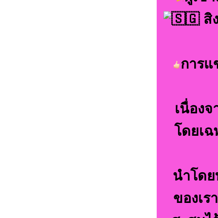
สิ
การแข
เนื่อง
โดยเฉพา
นำโดยท
ของเรา