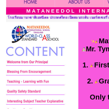
M A T A N E E D O L I N T E R N A 
ทย เปิดสอนระดับ เนอร์สเซอรี่ อนุบาล ประถมศึกษาและมัธยมศึกษา :::
Ma
Mr. Ty
1.
Firs
2.
Gr
Only 