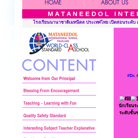
M A T A N E E D O L I N T E R
 เปิดสอนระดับ เนอร์สเซอรี่ อนุบาล ประถมศึกษาและมัธยมศึกษา ::: M
#Dr
.
นักเรียนร
ระดับชั้น