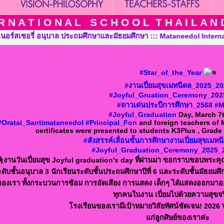
 N A T I O N A L S C H O O L T H A I L A N D T
ataneedol International School Thailand, Pre-Kindergarten, Kinde
#Star_of_the_Year
#งานเปี่ยมสุขเมทนีดล_2025_2
#Joyful_Gruation_Ceremony_202
#ดาวเด่นประปีการศึกษา_2568
#
#Joyful_Graduation
Day, March 7
#Oratai_Santimataneedol
#Principal_Fon
and foreign teachers of
certificates were presented to students K3Plus , Grade
#สังสรรค์เลื่อนขั้นการศึกษางานเปี่ยมสุขเม
#Joyful_Graduation_Ceremony_2025_
งานวันเปี่ยมสุข Joyful graduation's day ที่ผ่านมา ขอกราบขอบพระคุณ
ะดับชั้นอนุบาล 3 นักเรียนระดับชั้นประถมศึกษาปีที่ 6 และระดับชั้นมัธยมศึ
ของเรา ทั้งกระบวนการซ้อม การอัดเสียง การแสดง เด็กๆ ได้แสดงออกมาอย่างเ
ทุกคนในงาน เปี่ยมไปด้วยความสุขจร
โรงเรียนของเรามีเป้าหมายวิสัยทัศน์ชัดเจน! 2026 
แก่ลูกศิษย์ของเราค่ะ