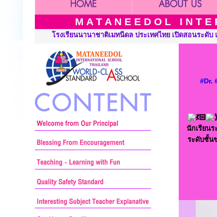
M A T A N E E D O L I N T E R
ไทย เปิดสอนระดับ เนอร์สเซอรี่ อนุบาล ประถมศึกษาและมัธยมศึกษา ::
#Dr
.
นักเรียนร
ระดับชั้น