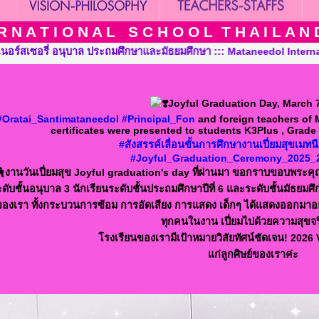
 N A T I O N A L S C H O O L T H A I L A N D T
: Mataneedol International School Thailand, Pre-Kindergarten, K
Joyful Graduation Day, March 
#Oratai_Santimataneedol
#Principal_Fon
and foreign teachers of
certificates were presented to students K3Plus , Grade
#สังสรรค์เลื่อนขั้นการศึกษางานเปี่ยมสุขเม
#Joyful_Graduation_Ceremony_2025_
งานวันเปี่ยมสุข Joyful graduation's day ที่ผ่านมา ขอกราบขอบพระคุณ
ะดับชั้นอนุบาล 3 นักเรียนระดับชั้นประถมศึกษาปีที่ 6 และระดับชั้นมัธยมศึ
ของเรา ทั้งกระบวนการซ้อม การอัดเสียง การแสดง เด็กๆ ได้แสดงออกมาอย่างเ
ทุกคนในงาน เปี่ยมไปด้วยความสุขจร
โรงเรียนของเรามีเป้าหมายวิสัยทัศน์ชัดเจน! 2026 
แก่ลูกศิษย์ของเราค่ะ