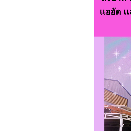
เเออัด เ