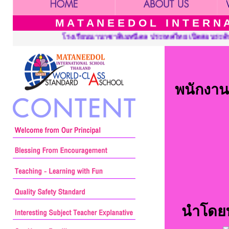
M A T A N E E D O L I N T E R N A 
มทนีดล ประเทศไทย เปิดสอนระดับ เนอร์สเซอรี่ อนุบาล ประถมศึกษาและม
พนักงาน
นำโดยท