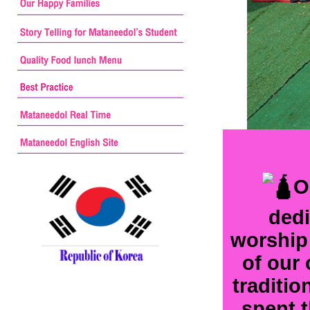
O
dedi
worship
of our
traditio
spent t