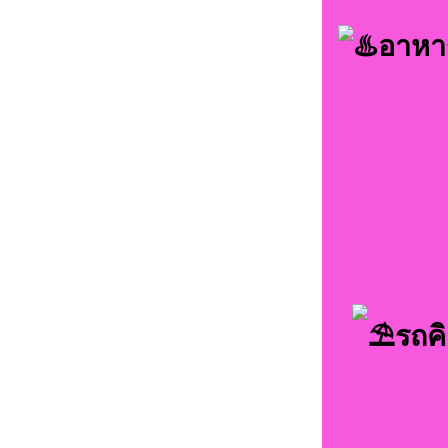
อาหาร
รถค