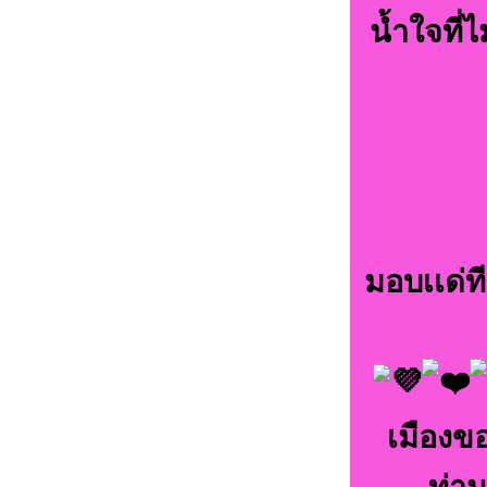
น้ำใจที่
มอบเเด่
เมืองข
ท่า