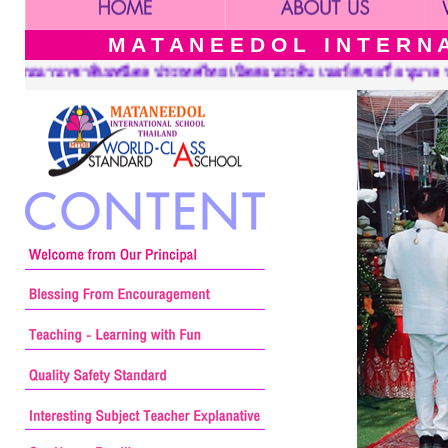
M A T A N E E D O L I N T E R N A 
ศไทย เปิดสอนระดับ เนอร์สเซอรี่ อนุบาล ประถมศึกษาและมัธยมศึกษา :