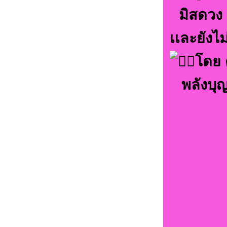
มิสดวง
เเละยังไ
โดย ด
พลังบุ