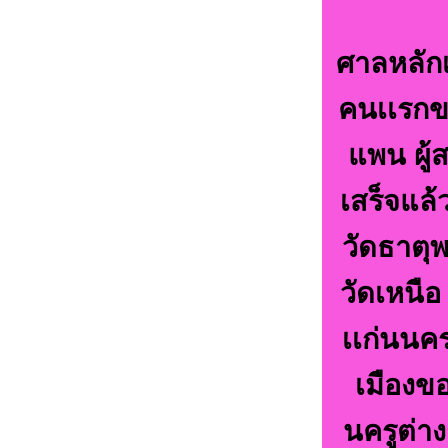
ศาลหลักเม
คนเเรกขอ
แพน ผู้
เสร็จแล้ว
วัดธาตุพ
วัดเหนือ
เเก่นนคร
เมืองขอ
นครูต่า