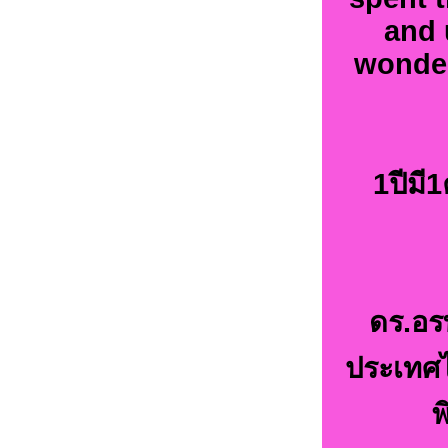
and 
wonder
1ปีมี
ดร.อร
ประเทศไ
พ