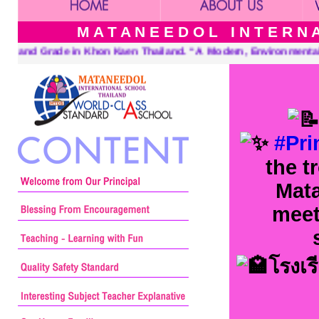
M A T A N E E D O L I N T E R N A 
 Kaen Thailand. “A Modern, Environmentally Conscious School Int
#Pri
the t
Mata
meet
โรงเ