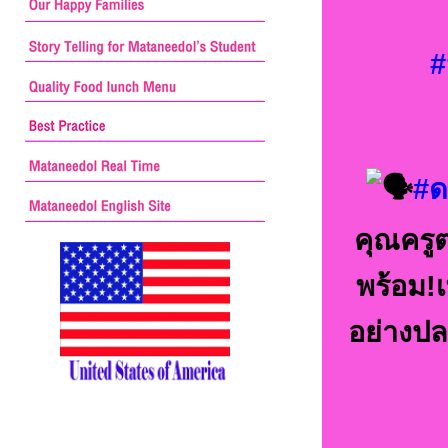
#
#ด
คุณครูต
พร้อม!เ
อย่างปล