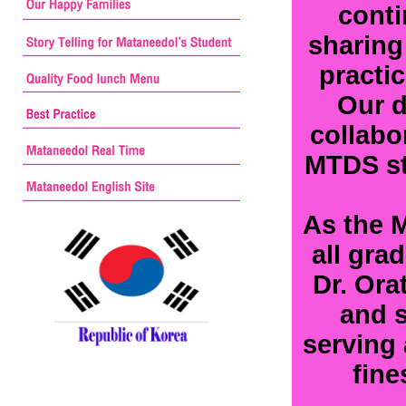
conti
sharing
practic
Our d
collabo
MTDS stu
As the 
all gra
Dr. Ora
and s
serving 
fine