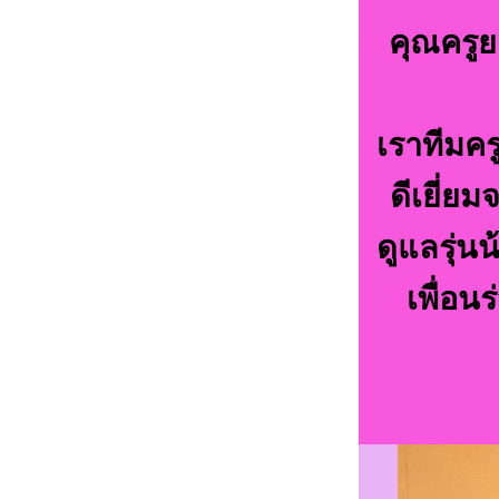
คุณครูย
เราทีมคร
ดีเยี่ย
ดูแลรุ่นน
เพื่อน