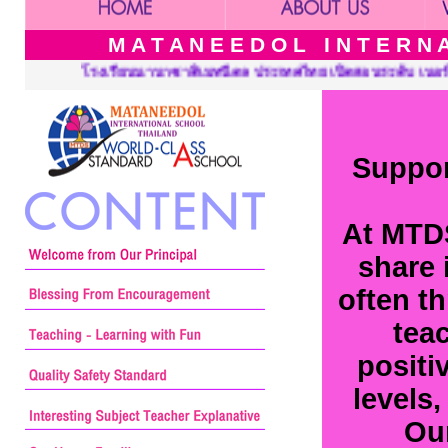
M A T A N E E D O L I N T E R N A 
ย เปิดสอนระดับ เนอร์สเซอรี่ อนุบาล ประถมศึกษาและมัธยมศึกษา ::: M
Suppor
At MTDS
share 
often t
tea
positi
levels
Our