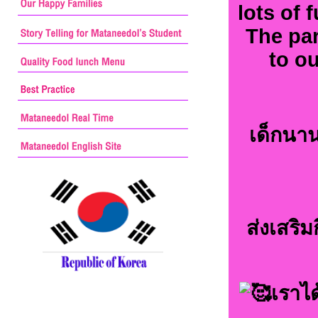
lots of 
The par
to o
เด็กนา
ส่งเสริ
เราไ