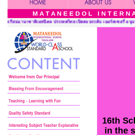
M A T A N E E D O L I N T E R N A 
ิดสอนระดับ เนอร์สเซอรี่ อนุบาล ประถมศึกษาและมัธยมศึกษา ::: Mata
16th Sc
in the 