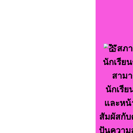
สภา
นักเรีย
สามา
นักเรีย
และหน้า
สัมผัสก
ปันความส