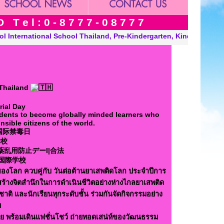
 e l : 0 - 8 7 7 7 - 0 8 7 7 7
en, Kindergarten and Grade in Khon Kaen Thailand. “A Modern, En
 Thailand
ial Day
udents to become globally minded learners who
nsible citizens of the world.
和国际禁毒日
学校
麻薬乱用防止デーI|合法
イ国際学校
ของโลก ควบคู่กับ วันต่อต้านยาเสพติดโลก ประจำปีการ
สร้างจิตสำนึกในการดำเนินชีวิตอย่างห่างไกลยาเสพติด
ติ และนักเรียนทุกระดับชั้น ร่วมกันจัดกิจกรรมอย่าง
ย
ย พร้อมเดินแฟชั่นโชว์ ถ่ายทอดเสน่ห์ของวัฒนธรรม