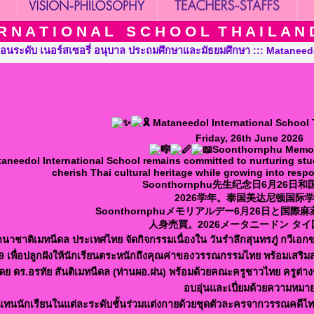
 N A T I O N A L S C H O O L T H A I L A N D T
ษา ::: Mataneedol International School Thailand, Pre-Kindergart
Mataneedol International School
Friday, 26th June 2026
Soonthornphu Memor
aneedol International School remains committed to nurturing st
cherish Thai cultural heritage while growing into respo
Soonthornphu先生纪念日6月26日
2026学年。泰国美达尼顿国际
Soonthornphuメモリアルデー6月26日と国際
人身売買。2026メータニードン タ
นาชาติเมทนีดล ประเทศไทย จัดกิจกรรมเนื่องใน วันรำลึกสุนทรภู่ กวีเอก
9 เพื่อปลูกฝังให้นักเรียนตระหนักถึงคุณค่าของวรรณกรรมไทย พร้อมเสริม
ย ดร.อรทัย สันติเมทนีดล (ท่านผอ.ฝน) พร้อมด้วยคณะครูชาวไทย ครูต่างชา
อบอุ่นและเปี่ยมด้วยความหมา
แทนนักเรียนในแต่ละระดับชั้นร่วมแต่งกายด้วยชุดตัวละครจากวรรณคดีไท