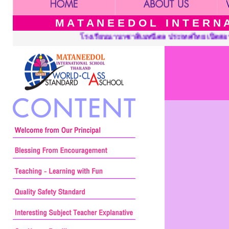
M A T A N E E D O L I N T E R N A 
ียนนานาชาติเมทนีดล ประเทศไทย เปิดสอนระดับ เนอร์สเซอรี่ อนุบาล ป