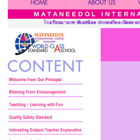
M A T A N E E D O L I N T E R N A 
นนานาชาติเมทนีดล ประเทศไทย เปิดสอนระดับ เนอร์สเซอรี่ อนุบาล ประ