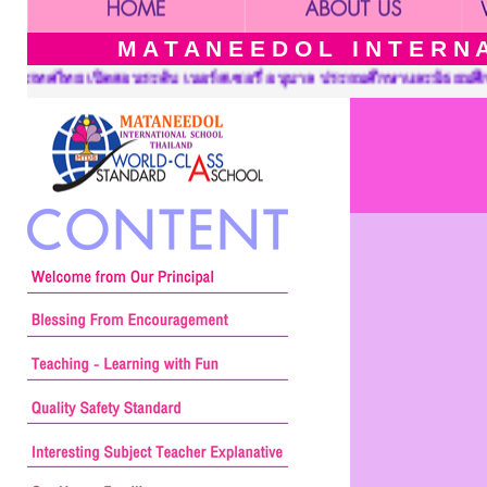
M A T A N E E D O L I N T E R N A 
์สเซอรี่ อนุบาล ประถมศึกษาและมัธยมศึกษา ::: Mataneedol Internat