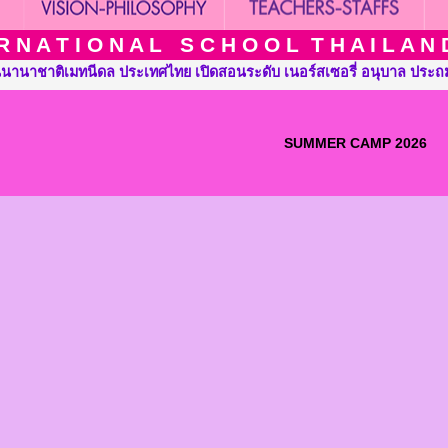
 N A T I O N A L S C H O O L T H A I L A N D T
มทนีดล ประเทศไทย เปิดสอนระดับ เนอร์สเซอรี่ อนุบาล ประถมศึกษาและ
SUMMER CAMP 2026