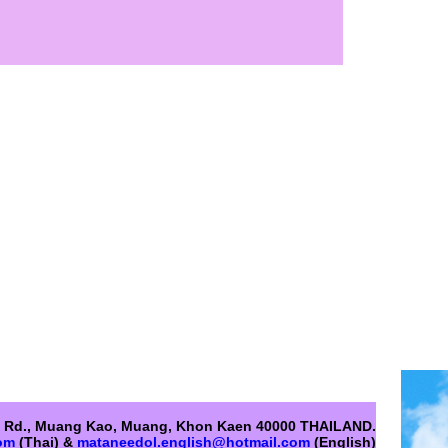
ng Rd., Muang Kao, Muang, Khon Kaen 40000 THAILAND.
om
(Thai) &
mataneedol.english@hotmail.com
(English)