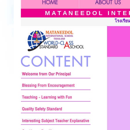
M A T A N E E D O L I N T E R
โรงเรียนนานาชาติเ