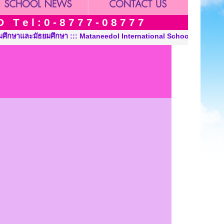
 e l : 0 - 8 7 7 7 - 0 8 7 7 7
มัธยมศึกษา ::: Mataneedol International School Thailand, Pre-Kin