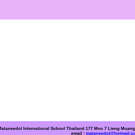
Mataneedol International School Thailand 177 Moo 7 Lieng Mua
email :
mataneedol@hotmail.c